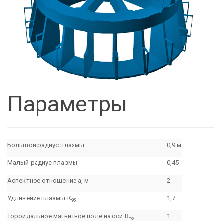
Параметры
Большой радиус плазмы
0,9 м
Малый радиус плазмы
0,45
Аспектное отношение а, м
2
Удлинение плазмы К
1,7
95
Тороидальное магнитное поле на оси В
1
то