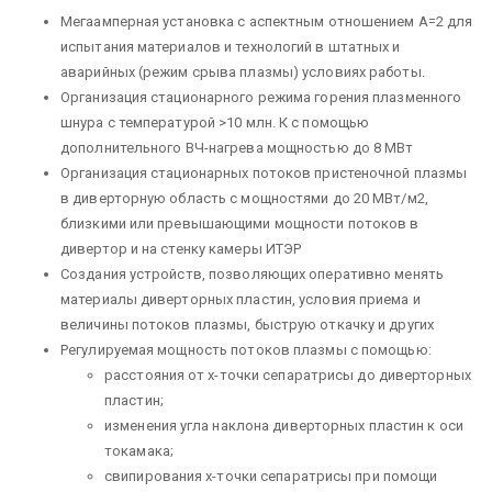
Мегаамперная установка с аспектным отношением А=2 для
испытания материалов и технологий в штатных и
аварийных (режим срыва плазмы) условиях работы.
Организация стационарного режима горения плазменного
шнура с температурой >10 млн. К с помощью
дополнительного ВЧ-нагрева мощностью до 8 МВт
Организация стационарных потоков пристеночной плазмы
в диверторную область с мощностями до 20 МВт/м2,
близкими или превышающими мощности потоков в
дивертор и на стенку камеры ИТЭР
Создания устройств, позволяющих оперативно менять
материалы диверторных пластин, условия приема и
величины потоков плазмы, быструю откачку и других
Регулируемая мощность потоков плазмы с помощью:
расстояния от х-точки сепаратрисы до диверторных
пластин;
изменения угла наклона диверторных пластин к оси
токамака;
cвипирования х-точки сепаратрисы при помощи