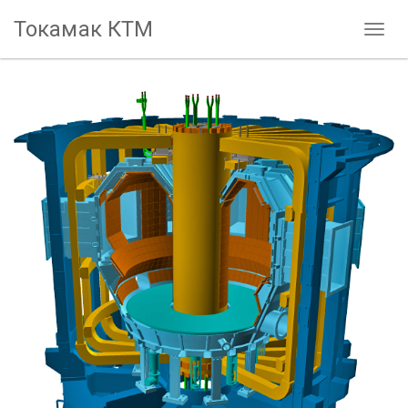
Токамак КТМ
Toggl
naviga